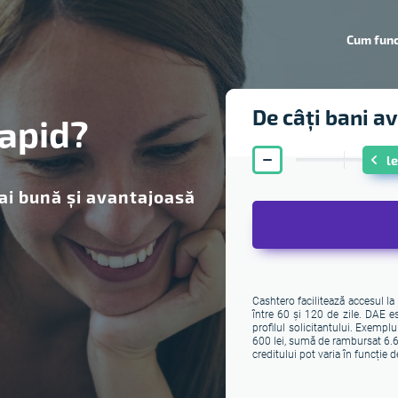
Cum fun
De câți bani a
rapid?
l
ai bună și avantajoasă
Cashtero facilitează accesul l
între 60 și 120 de zile. DAE es
profilul solicitantului. Exemplu
600 lei, sumă de rambursat 6.60
creditului pot varia în funcție de