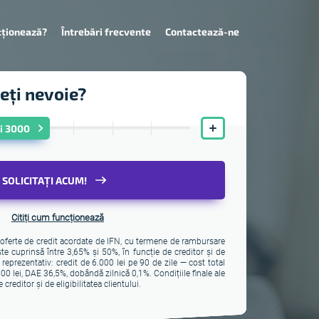
cționează?
Întrebări frecvente
Contactează-ne
veți nevoie?
ei 3000
SOLICITAȚI ACUM!
Citiți cum funcționează
a oferte de credit acordate de IFN, cu termene de rambursare
te cuprinsă între 3,65% și 50%, în funcție de creditor și de
 reprezentativ: credit de 6.000 lei pe 90 de zile — cost total
0 lei, DAE 36,5%, dobândă zilnică 0,1%. Condițiile finale ale
 creditor și de eligibilitatea clientului.