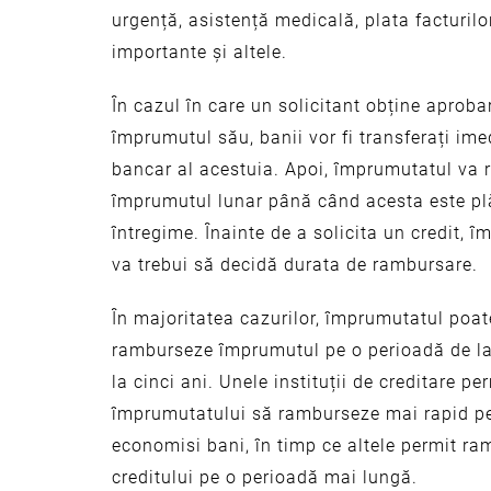
urgență, asistență medicală, plata facturilor
importante și altele.
În cazul în care un solicitant obține aproba
împrumutul său, banii vor fi transferați ime
bancar al acestuia. Apoi, împrumutatul va
împrumutul lunar până când acesta este plă
întregime. Înainte de a solicita un credit, 
va trebui să decidă durata de rambursare.
În majoritatea cazurilor, împrumutatul poat
ramburseze împrumutul pe o perioadă de l
la cinci ani. Unele instituții de creditare pe
împrumutatului să ramburseze mai rapid p
economisi bani, în timp ce altele permit r
creditului pe o perioadă mai lungă.