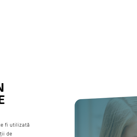
N
E
 fi utilizată
ții de