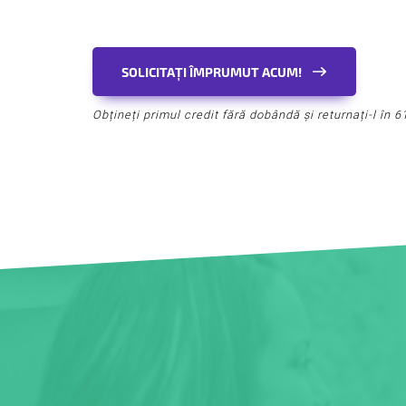
SOLICITAȚI ÎMPRUMUT ACUM!
Obțineți primul credit fără dobândă și returnați-l în 61