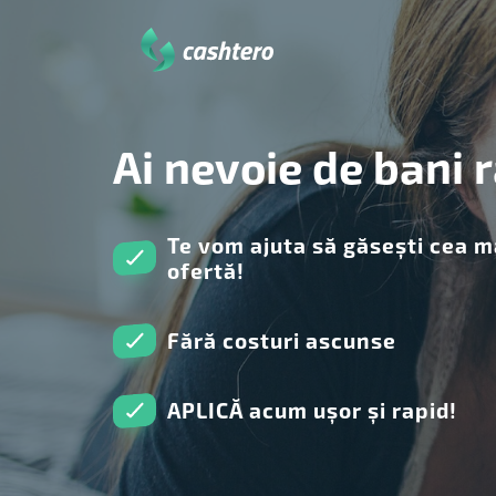
Ai nevoie de bani 
Te vom ajuta să găsești cea m
ofertă!
Fără costuri ascunse
APLICĂ acum ușor și rapid!