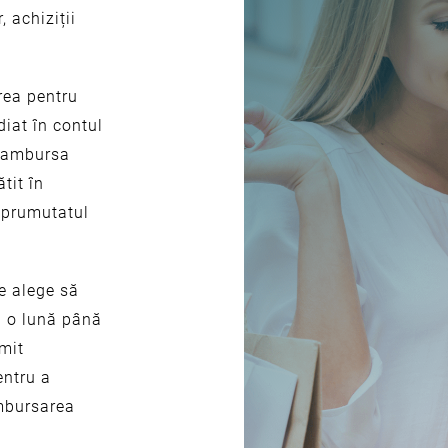
, achiziții
rea pentru
diat în contul
 rambursa
tit în
împrumutatul
e alege să
a o lună până
rmit
entru a
ambursarea