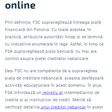
online
Prin definiție, FSC supraveghează întreaga piață
financiară din Polonia. Cu toate acestea, în
practică, atribuțiile autorității încep și se termină
cu industriile enumerate în lege. Astfel, în timp ce
FSA supraveghează piața bancară, nu mai are
control asupra pieței creditelor nebancare.
Deși FSC nu are competența de a supraveghea
piața de creditare nebancară, aceasta desfășoară
activități educaționale în acest domeniu. În plus,
FSA înființează un
registru al
intermediarilor de
credite și al instituțiilor de credit. Merită să
verificați detaliile
unui creditor nebancar
în acest