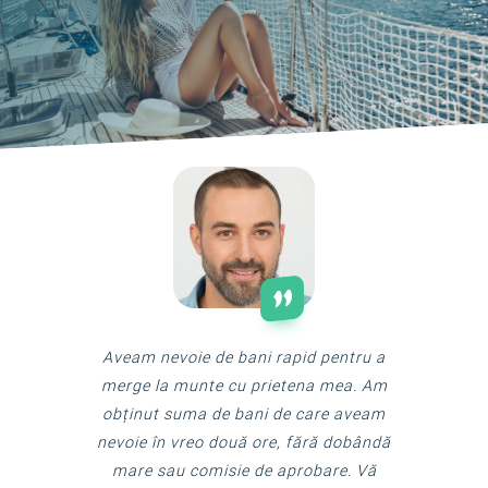
Aveam nevoie de bani rapid pentru a
Dacă a
merge la munte cu prietena mea. Am
încerca 
obținut suma de bani de care aveam
bună și r
nevoie în vreo două ore, fără dobândă
căutând 
mare sau comisie de aprobare. Vă